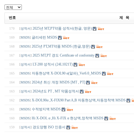
번호
제 목
2025년 MT,PT약품 성적서(한글, 영문)
170
[
성적서
]
글리세린 MSDS
169
[
MSDS
]
2025년 PT,MT약품 MSDS (한글,영문)
168
[
MSDS
]
2025 MT,PT 경도 Certificate of conformity
167
[
성적서
]
LT-200 성적서 (24L1021T)
166
[
성적서
]
자동현상액 X-DOL90 α(알파)_Ver6.0_MSDS
165
[
MSDS
]
2024년 최신 개정 MSDS [MT , PT]
164
[
MSDS
]
2024년도 PT , MT 약품성적서
163
[
성적서
]
X-DOL90α ,X-FIX90 Part A,B 자동현상액,자동정착액 MSDS
162
[
MSDS
]
수적방지액 MSDS
161
[
MSDS
]
Hi X-DOL α ,Hi X-FIX α 현상액,정착액 MSDS
160
[
MSDS
]
경도양행 ISO 인증서
159
[
성적서
]