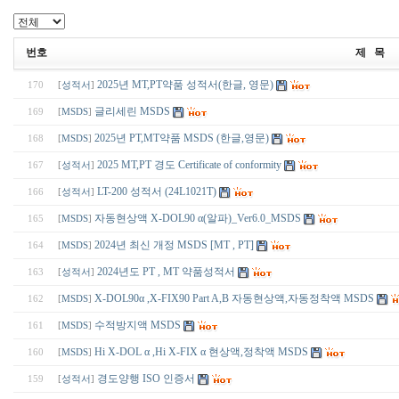
번호
제 목
2025년 MT,PT약품 성적서(한글, 영문)
170
[
성적서
]
글리세린 MSDS
169
[
MSDS
]
2025년 PT,MT약품 MSDS (한글,영문)
168
[
MSDS
]
2025 MT,PT 경도 Certificate of conformity
167
[
성적서
]
LT-200 성적서 (24L1021T)
166
[
성적서
]
자동현상액 X-DOL90 α(알파)_Ver6.0_MSDS
165
[
MSDS
]
2024년 최신 개정 MSDS [MT , PT]
164
[
MSDS
]
2024년도 PT , MT 약품성적서
163
[
성적서
]
X-DOL90α ,X-FIX90 Part A,B 자동현상액,자동정착액 MSDS
162
[
MSDS
]
수적방지액 MSDS
161
[
MSDS
]
Hi X-DOL α ,Hi X-FIX α 현상액,정착액 MSDS
160
[
MSDS
]
경도양행 ISO 인증서
159
[
성적서
]